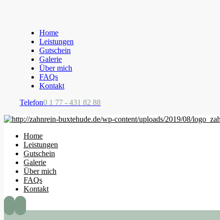
Home
Leistungen
Gutschein
Galerie
Über mich
FAQs
Kontakt
Telefon
0 1 77 - 431 82 88
Home
Leistungen
Gutschein
Galerie
Über mich
FAQs
Kontakt